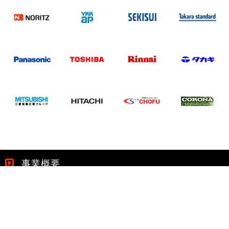
事業概要
戸建、住宅のトータルリフォーム 及び リノベーションプランニン
グ／店舗、オフィスの全面改装／インテリアプランニング アドバイ
ス／一般住宅の新築工事／太陽光発電システムの設置及び申請業務
／蓄電池 及び自家発電機器の御提案／介護保険取扱住宅の改修、改
装／水まわり（キッチン・トイレ・洗面台・浴室）／防音断熱内窓