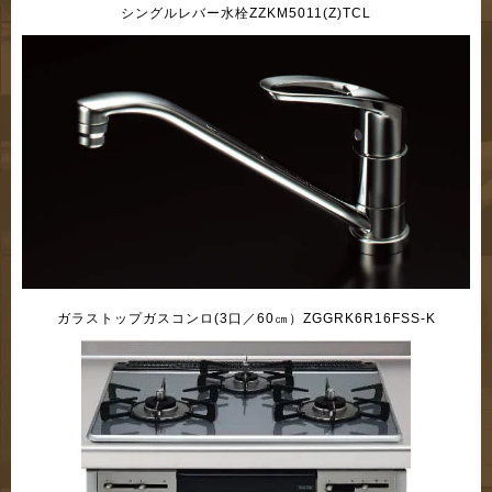
シングルレバー水栓ZZKM5011(Z)TCL
ガラストップガスコンロ(3口／60㎝）ZGGRK6R16FSS-K