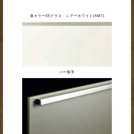
扉カラー05クラス シアーホワイト(AM7)
バー取手