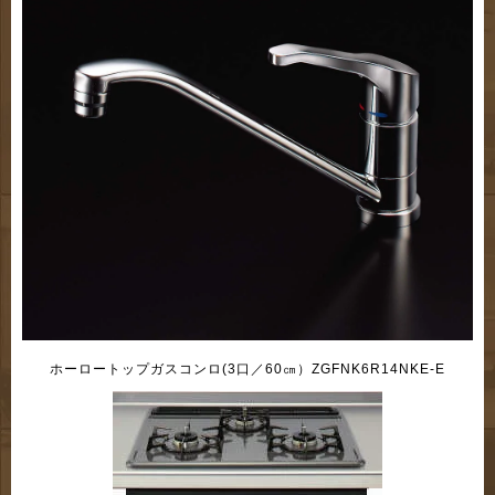
ホーロートップガスコンロ(3口／60㎝）ZGFNK6R14NKE-E