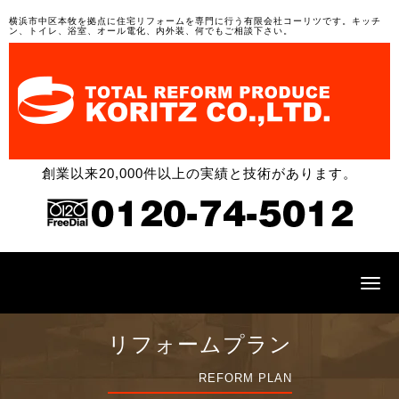
横浜市中区本牧を拠点に住宅リフォームを専門に行う有限会社コーリツです。キッチ
ン、トイレ、浴室、オール電化、内外装、何でもご相談下さい。
創業以来20,000件以上の実績と技術があります。
N
a
v
i
リフォームプラン
g
a
t
REFORM PLAN
i
o