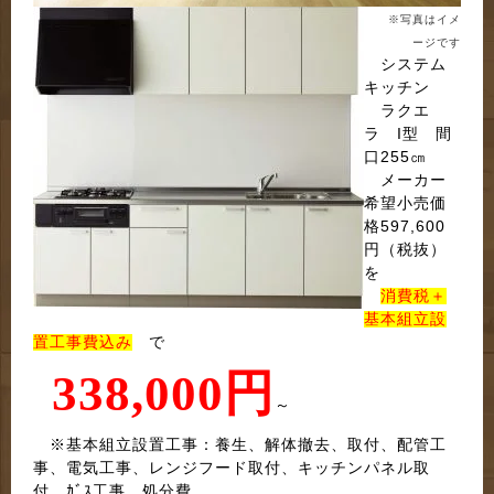
※写真はイメ
ージです
システム
キッチン
ラクエ
ラ I型 間
口255㎝
メーカー
希望小売価
格597,600
円（税抜）
を
消費税＋
基本組立設
置工事費込み
で
338,000
円
～
※基本組立設置工事：養生、解体撤去、取付、配管工
事、電気工事、レンジフード取付、キッチンパネル取
付、ｶﾞｽ工事、処分費