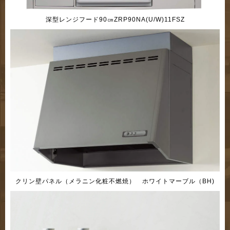
深型レンジフード90㎝ZRP90NA(U/W)11FSZ
クリン壁パネル（メラニン化粧不燃焼） ホワイトマーブル（BH)