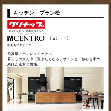
n
キッチン プラン松
【セントロ】
最高級ステンレスキッチン。
暮らしの真ん中に置きたくなるデザインと、核心を求め
続けた素材と機能。