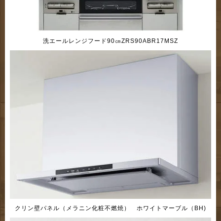
洗エールレンジフード90㎝ZRS90ABR17MSZ
クリン壁パネル（メラニン化粧不燃焼） ホワイトマーブル（BH)