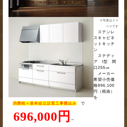
※写真はイメ
ージです
ステンレ
スキャビネ
ットキッチ
ン
ステディ
ア I型 間
口255㎝
メーカー
希望小売価
格896,100
円（税抜）
を
消費税＋基本組立設置工事費込み
で
696,000
円
～