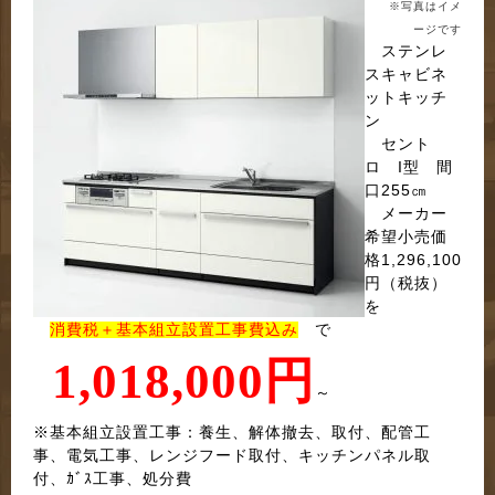
※写真はイメ
ージです
ステンレ
スキャビネ
ットキッチ
ン
セント
ロ I型 間
口255㎝
メーカー
希望小売価
格1,296,100
円（税抜）
を
消費税＋基本組立設置工事費込み
で
1,018,000円
～
※基本組立設置工事：
養生、解体撤去、取付、配管工
事、電気工事、レンジフード取付、キッチンパネル取
付、ｶﾞｽ工事、処分費