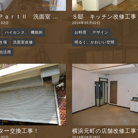
ａｒｔⅡ 洗面室 ...
Ｓ邸 キッチン改修工事
月02日
2014年05月02日
ハイセンス
機能的
お料理
デザイン
き場
洗面室改修
明るく、かわいい空間
効活用
ター交換工事！
横浜元町の店舗改修工事で 
月02日
2014年04月28日