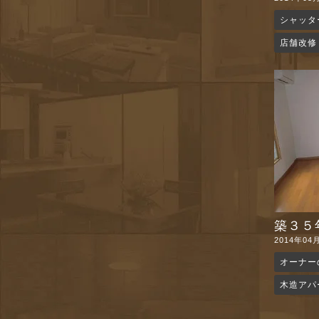
シャッタ
店舗改修
築３５年
2014年04
オーナー
木造アパ