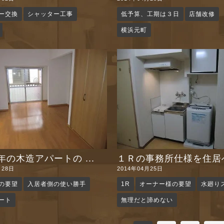
ー交換
シャッター工事
低予算、工期は３日
店舗改修
横浜元町
の木造アパートの ...
１Ｒの事務所仕様を住居へ 
月28日
2014年04月25日
の要望
入居者側の使い勝手
1R
オーナー様の要望
水廻り
ート
無理だと諦めない