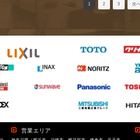
1
2
3
次へ
営業エリア
ラ
神奈川県（横浜市、川崎市、横須賀市、鎌倉市、逗子市、