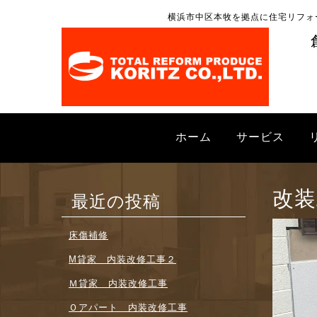
横浜市中区本牧を拠点に住宅リフォ
ホーム
サービス
改装
最近の投稿
床傷補修
M貸家 内装改修工事２
Ｍ貸家 内装改修工事
Ｏアパート 内装改修工事