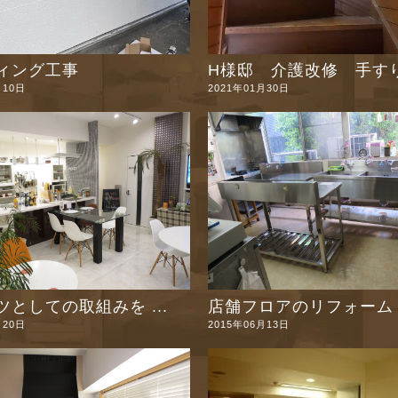
ィング工事
H様邸 介護改修 手すり 
月10日
2021年01月30日
としての取組みを ...
店舗フロアのリフォーム！ 
月20日
2015年06月13日