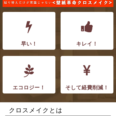
n
早い！
キレイ！
エコロジー！
そして経費削減！
クロスメイクとは