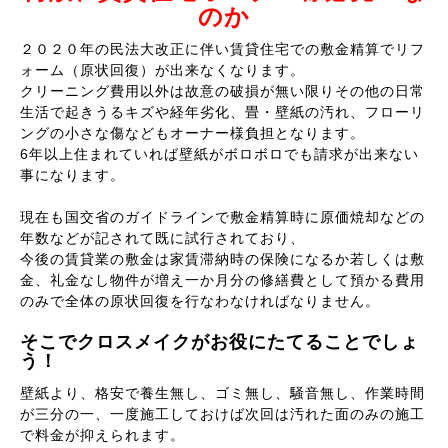
のか
２０２０年の民法大改正に伴い賃貸住宅での敷金精算でリフ
ォーム（原状回復）が出来なくなります。
クリーニング費用以外は故意の破損が無い限りその他の日常
生活で起きうるキズや経年劣化、畳・壁紙の汚れ、フローリ
ングの小さな傷などもオーナー様負担となります。
6年以上住まれていれば壁紙がボロボロでも請求が出来ない
事になります。
現在も国交省のガイドラインで敷金精算時に原価焼却などの
年数などが記されて既に試行されており、
今後の賃貸業の敷金は家賃滞納時の保険になるか若しくは敷
金、礼金なし物件が増え一か月分の修繕費として預かる費用
のみで全体の原状回復を行なわなければなりません。
そこでクロスメイクがお役にたてることでしょ
う！
壁紙より、格安で養生無し、ゴミ無し、騒音無し、作業時間
が三分の一、一度施工しておけば次回は汚れた面のみの施工
で料金が抑えられます。