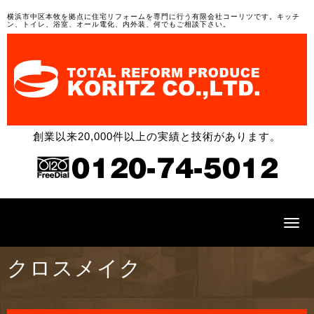
横浜市中区本牧を拠点に住宅リフォームを専門に行う有限会社コーリツです。キッチ
ン、トイレ、浴室、オール電化、内外装、何でもご相談下さい。
創業以来20,000件以上の実績と技術があります。
N
a
v
i
クロスメイク
g
a
t
i
o