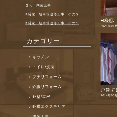
２Ｋ 内装工事
K貸家 駐車場改修工事 その２
H様邸 
K貸家 駐車場改修工事 その１
2021年01
カテゴリー
キッチン
トイレ/洗面
プチリフォーム
介護リフォーム
戸建て床
2014年06
外壁/屋根
外構エクステリア
改装工事