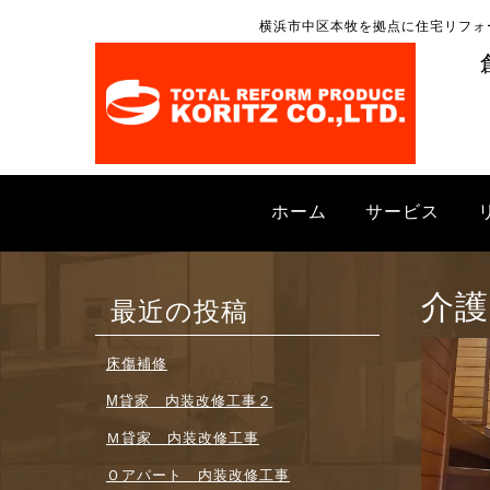
横浜市中区本牧を拠点に住宅リフォ
ホーム
サービス
介護
最近の投稿
床傷補修
M貸家 内装改修工事２
Ｍ貸家 内装改修工事
Ｏアパート 内装改修工事