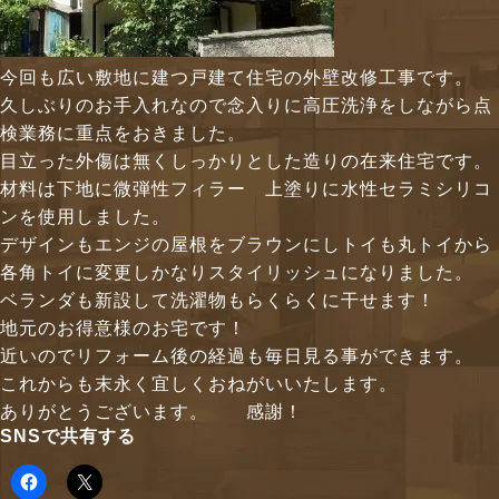
今回も広い敷地に建つ戸建て住宅の外壁改修工事です。
久しぶりのお手入れなので念入りに高圧洗浄をしながら点
検業務に重点をおきました。
目立った外傷は無くしっかりとした造りの在来住宅です。
材料は下地に微弾性フィラー 上塗りに水性セラミシリコ
ンを使用しました。
デザインもエンジの屋根をブラウンにしトイも丸トイから
各角トイに変更しかなりスタイリッシュになりました。
ベランダも新設して洗濯物もらくらくに干せます！
地元のお得意様のお宅です！
近いのでリフォーム後の経過も毎日見る事ができます。
これからも末永く宜しくおねがいいたします。
ありがとうございます。 感謝！
SNSで共有する