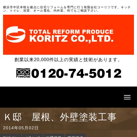
横浜市中区本牧を拠点に住宅リフォームを専門に行う有限会社コーリツです。キッチ
ン、トイレ、浴室、オール電化、内外装、何でもご相談下さい。
創業以来20,000件以上の実績と技術があります。
N
a
v
i
Ｋ邸 屋根、外壁塗装工事
g
a
t
2014年05月02日
i
o