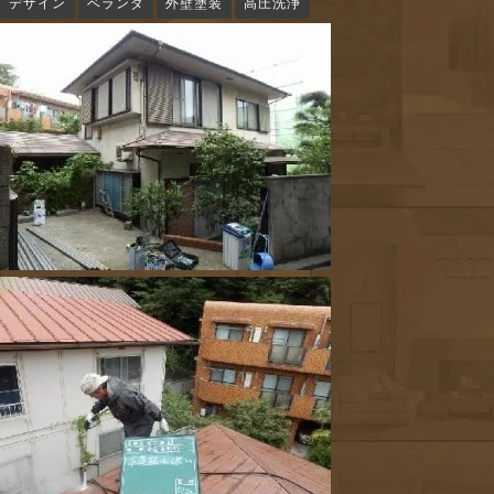
デザイン
ベランダ
外壁塗装
高圧洗浄
n