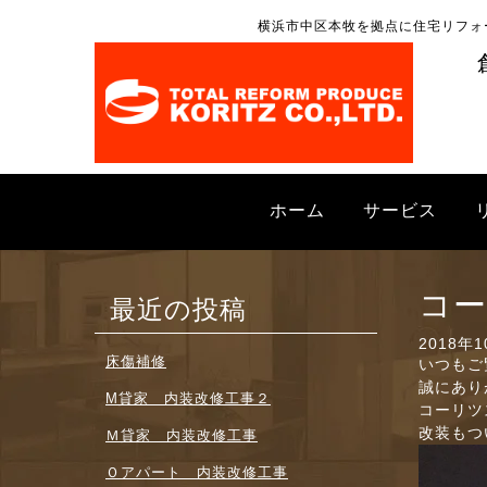
横浜市中区本牧を拠点に住宅リフォ
ホーム
サービス
コー
最近の投稿
2018年
床傷補修
いつもご
誠にあり
M貸家 内装改修工事２
コーリツ
改装もつ
Ｍ貸家 内装改修工事
Ｏアパート 内装改修工事