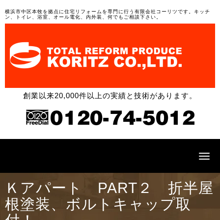
横浜市中区本牧を拠点に住宅リフォームを専門に行う有限会社コーリツです。キッチ
ン、トイレ、浴室、オール電化、内外装、何でもご相談下さい。
創業以来20,000件以上の実績と技術があります。
N
a
v
i
Ｋアパート PART２ 折半屋
g
a
根塗装、ボルトキャップ取
t
i
o