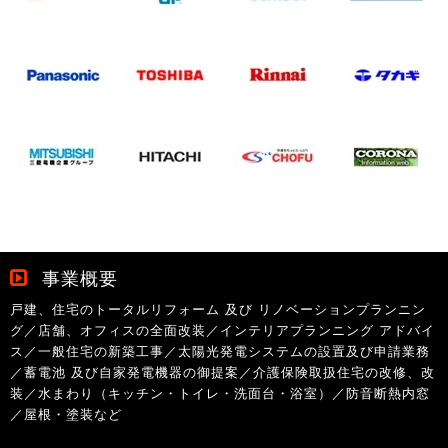
事業概要
戸建、住宅のトータルリフォーム 及び リノベーションプランニン
グ／店舗、オフィスの全面改装／インテリアプランニング アドバイ
ス／一般住宅の新築工事／太陽光発電システムの設置及び申請業務
／蓄電池 及び自家発電機器の御提案／介護保険取扱住宅の改修、改
装／水まわり（キッチン・トイレ・洗面台・浴室）／防音断熱内窓
／屋根・塗装など