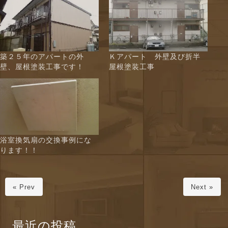
築２５年のアパートの外
Ｋアパート 外壁及び折半
壁、屋根塗装工事です！
屋根塗装工事
浴室換気扇の交換事例にな
ります！！
« Prev
Next »
最近の投稿