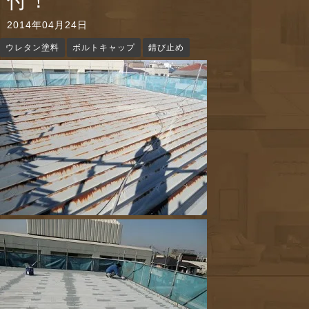
付！
n
2014年04月24日
ウレタン塗料
ボルトキャップ
錆び止め