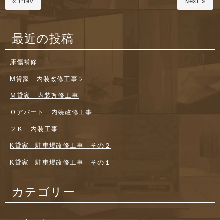
« Prev
Next »
最近の投稿
床傷補修
M貸家 内装改修工事２
Ｍ貸家 内装改修工事
Ｏアパート 内装改修工事
２Ｋ 内装工事
K貸家 駐車場改修工事 その２
K貸家 駐車場改修工事 その１
カテゴリー