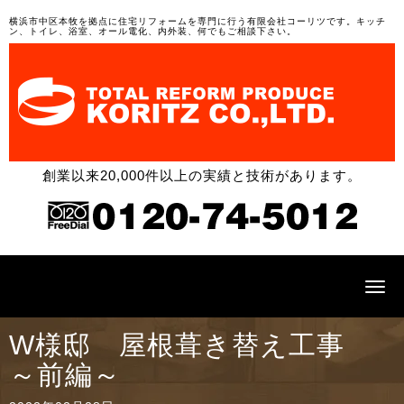
横浜市中区本牧を拠点に住宅リフォームを専門に行う有限会社コーリツです。キッチ
ン、トイレ、浴室、オール電化、内外装、何でもご相談下さい。
創業以来20,000件以上の実績と技術があります。
N
a
v
i
W様邸 屋根葺き替え工事
g
a
～前編～
t
i
o