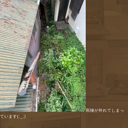
雨樋が外れてしまっ
ています(:_;)