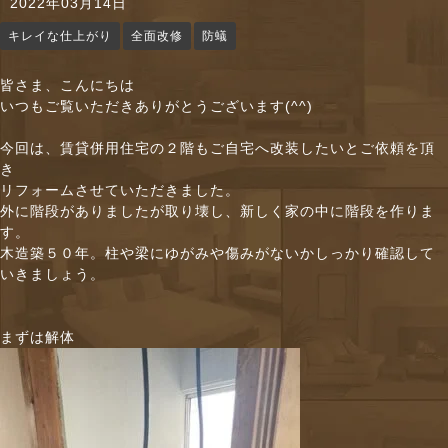
2022年03月14日
n
キレイな仕上がり
全面改修
防蟻
皆さま、こんにちは
いつもご覧いただきありがとうございます(^^)
今回は、賃貸併用住宅の２階もご自宅へ改装したいとご依頼を頂
き
リフォームさせていただきました。
外に階段がありましたが取り壊し、新しく家の中に階段を作りま
す。
木造築５０年。柱や梁にゆがみや傷みがないかしっかり確認して
いきましょう。
まずは解体