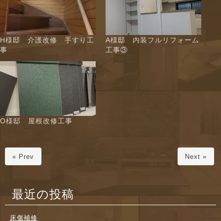
H様邸 介護改修 手すり工
A様邸 内装フルリフォーム
事
工事③
O様邸 屋根改修工事
« Prev
Next »
最近の投稿
床傷補修