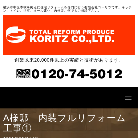
横浜市中区本牧を拠点に住宅リフォームを専門に行う有限会社コーリツです。キッチ
ン、トイレ、浴室、オール電化、内外装、何でもご相談下さい。
創業以来20,000件以上の実績と技術があります。
N
a
v
i
A様邸 内装フルリフォーム
g
a
工事①
t
i
o