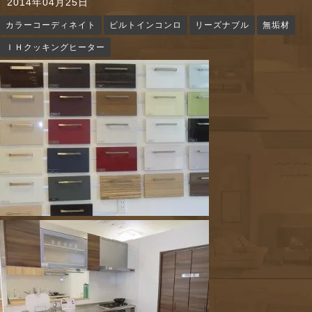
2014年04月25日
n
カラーコーディネイト
ビルトインコンロ
リーズナブル
無垢材
ＩＨクッキングヒーター