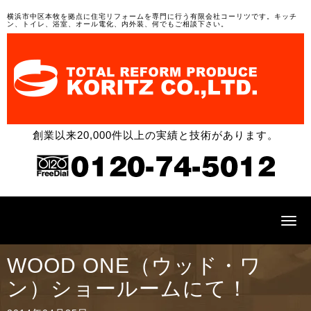
横浜市中区本牧を拠点に住宅リフォームを専門に行う有限会社コーリツです。キッチ
ン、トイレ、浴室、オール電化、内外装、何でもご相談下さい。
創業以来20,000件以上の実績と技術があります。
N
a
v
i
WOOD ONE（ウッド・ワ
g
a
ン）ショールームにて！
t
i
o