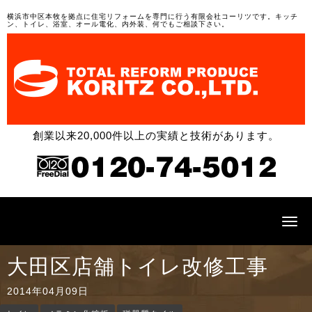
横浜市中区本牧を拠点に住宅リフォームを専門に行う有限会社コーリツです。キッチ
ン、トイレ、浴室、オール電化、内外装、何でもご相談下さい。
創業以来20,000件以上の実績と技術があります。
N
a
v
i
大田区店舗トイレ改修工事
g
a
t
2014年04月09日
i
o