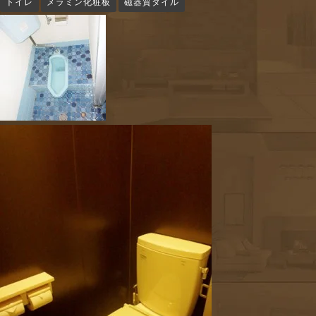
トイレ
メラミン化粧板
磁器質タイル
n