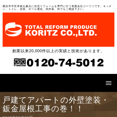
横浜市中区本牧を拠点に住宅リフォームを専門に行う有限会社コーリツです。キッチ
ン、トイレ、浴室、オール電化、内外装、何でもご相談下さい。
創業以来20,000件以上の実績と技術があります。
N
a
v
i
戸建てアパートの外壁塗装・
g
a
鈑金屋根工事の巻！！
t
i
o