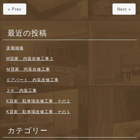
« Prev
Next »
最近の投稿
床傷補修
M貸家 内装改修工事２
Ｍ貸家 内装改修工事
Ｏアパート 内装改修工事
２Ｋ 内装工事
K貸家 駐車場改修工事 その２
K貸家 駐車場改修工事 その１
カテゴリー