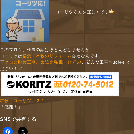
←コーリツくんを宜しくです
このブログ、仕事の話はほとんどしませんが、
コーリツは
横浜・本牧のリフォーム
会社なんです。
▽
クロス貼替工事
、
太陽光発電 ｲﾝﾌﾟﾗｽ
、どんな工事もお任せく
ださい！▽
本牧・コーリツ ２４
「感謝！」
SNSで共有する