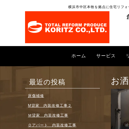
横浜市中区本牧を拠点に住宅リフォ
ホーム
サービス
お洒
最近の投稿
床傷補修
M貸家 内装改修工事２
Ｍ貸家 内装改修工事
Ｏアパート 内装改修工事