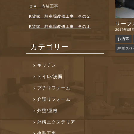
２Ｋ 内装工事
K貸家 駐車場改修工事 その２
サーフボ
K貸家 駐車場改修工事 その１
2014年05
お洒落
カテゴリー
駐車スペ
キッチン
トイレ/洗面
プチリフォーム
介護リフォーム
外壁/屋根
外構エクステリア
改装工事