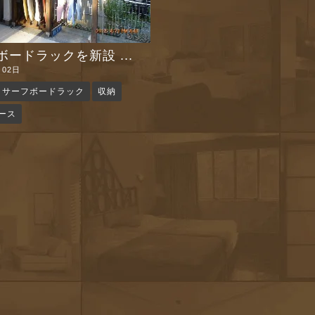
ードラックを新設 ...
月02日
サーフボードラック
収納
ース