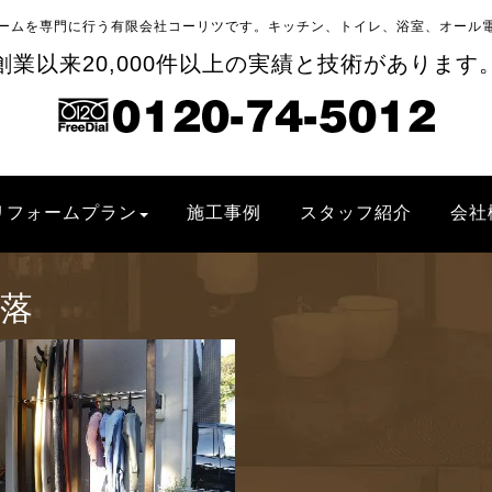
ームを専門に行う有限会社コーリツです。キッチン、トイレ、浴室、オール
創業以来20,000件以上の実績と技術があります
リフォームプラン
施工事例
スタッフ紹介
会社
落