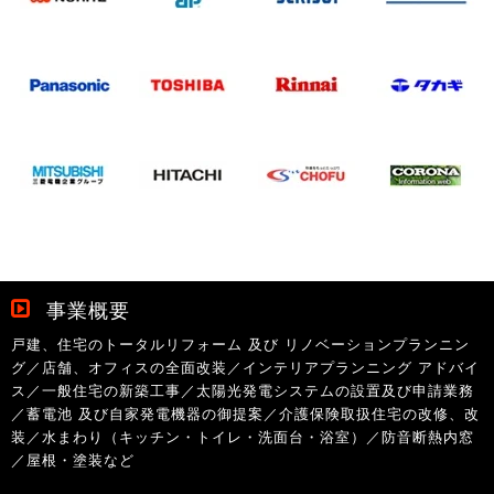
事業概要
戸建、住宅のトータルリフォーム 及び リノベーションプランニン
グ／店舗、オフィスの全面改装／インテリアプランニング アドバイ
ス／一般住宅の新築工事／太陽光発電システムの設置及び申請業務
／蓄電池 及び自家発電機器の御提案／介護保険取扱住宅の改修、改
装／水まわり（キッチン・トイレ・洗面台・浴室）／防音断熱内窓
／屋根・塗装など