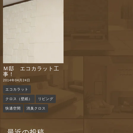
n
Ｍ邸 エコカラット工
事！
2014年04月24日
エコカラット
クロス（壁紙）
リビング
快適空間
消臭クロス
最近の投稿