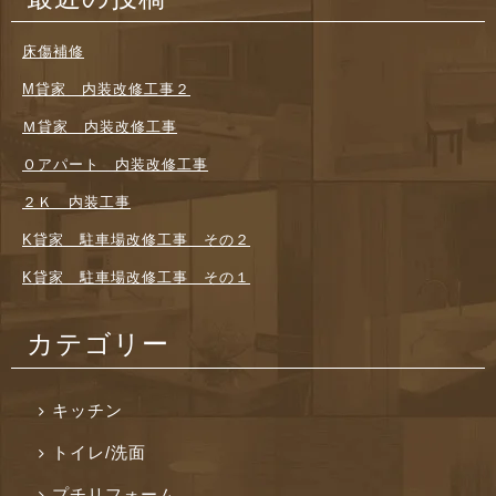
床傷補修
M貸家 内装改修工事２
Ｍ貸家 内装改修工事
Ｏアパート 内装改修工事
２Ｋ 内装工事
K貸家 駐車場改修工事 その２
K貸家 駐車場改修工事 その１
カテゴリー
キッチン
トイレ/洗面
プチリフォーム