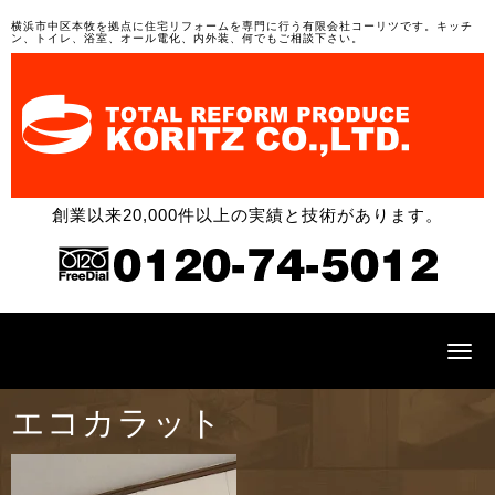
横浜市中区本牧を拠点に住宅リフォームを専門に行う有限会社コーリツです。キッチ
ン、トイレ、浴室、オール電化、内外装、何でもご相談下さい。
創業以来20,000件以上の実績と技術があります。
N
a
v
i
エコカラット
g
a
t
i
o