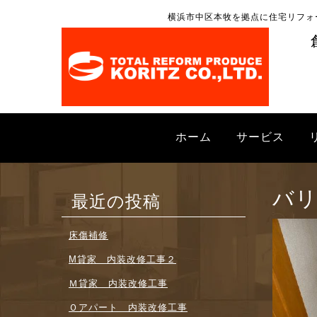
横浜市中区本牧を拠点に住宅リフォ
ホーム
サービス
バリ
最近の投稿
床傷補修
M貸家 内装改修工事２
Ｍ貸家 内装改修工事
Ｏアパート 内装改修工事