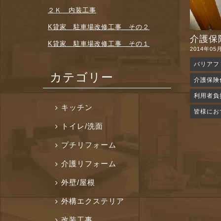
２Ｋ 内装工事
K貸家 駐車場改修工事 その２
介護保険
K貸家 駐車場改修工事 その１
2014年05
バリアフ
カテゴリー
介護保険
利用者負
キッチン
皆様にお
トイレ/洗面
プチリフォーム
介護リフォーム
外壁/屋根
外構エクステリア
改装工事