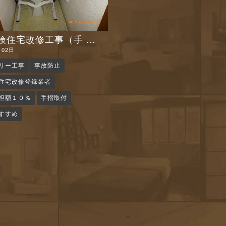
住宅改修工事（手 ...
月02日
リー工事
事故防止
住宅改修登録業者
担額１０％
手摺取付
すすめ