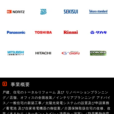
事業概要
戸建、住宅のトータルリフォーム 及び リノベーションプランニン
グ／店舗、オフィスの全面改装／インテリアプランニング アドバイ
ス／一般住宅の新築工事／太陽光発電システムの設置及び申請業務
／蓄電池 及び自家発電機器の御提案／介護保険取扱住宅の改修、改
装／水まわり（キッチン・トイレ・洗面台・浴室）／防音断熱内窓