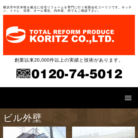
横浜市中区本牧を拠点に住宅リフォームを専門に行う有限会社コーリツです。キッチ
ン、トイレ、浴室、オール電化、内外装、何でもご相談下さい。
創業以来20,000件以上の実績と技術があります。
N
a
v
i
ビル外壁
g
a
t
i
o