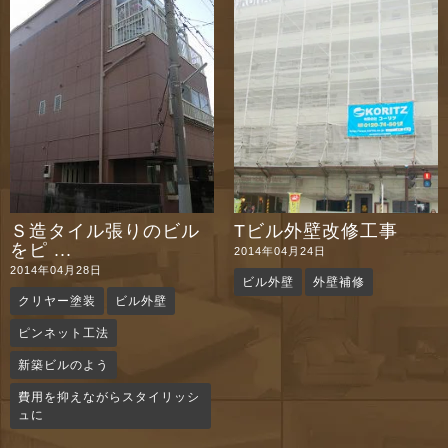
n
Ｓ造タイル張りのビル
Tビル外壁改修工事
をピ ...
2014年04月24日
2014年04月28日
ビル外壁
外壁補修
クリヤー塗装
ビル外壁
ピンネット工法
新築ビルのよう
費用を抑えながらスタイリッシ
ュに