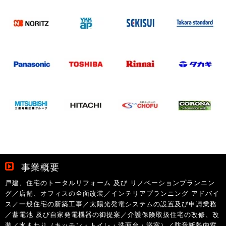
事業概要
戸建、住宅のトータルリフォーム 及び リノベーションプランニン
グ／店舗、オフィスの全面改装／インテリアプランニング アドバイ
ス／一般住宅の新築工事／太陽光発電システムの設置及び申請業務
／蓄電池 及び自家発電機器の御提案／介護保険取扱住宅の改修、改
装／水まわり（キッチン・トイレ・洗面台・浴室）／防音断熱内窓