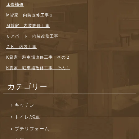
床傷補修
M貸家 内装改修工事２
Ｍ貸家 内装改修工事
Ｏアパート 内装改修工事
２Ｋ 内装工事
K貸家 駐車場改修工事 その２
K貸家 駐車場改修工事 その１
カテゴリー
キッチン
トイレ/洗面
プチリフォーム