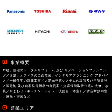
事業概要
戸建、住宅のトータルリフォーム 及び リノベーションプランニン
グ／店舗、オフィスの全面改装／インテリアプランニング アドバイ
ス／一般住宅の新築工事／太陽光発電システムの設置及び申請業務
／蓄電池 及び自家発電機器の御提案／介護保険取扱住宅の改修、改
装／水まわり（キッチン・トイレ・洗面台・浴室）／防音断熱内窓
／屋根・塗装など
営業エリア