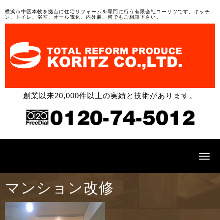
横浜市中区本牧を拠点に住宅リフォームを専門に行う有限会社コーリツです。キッチ
ン、トイレ、浴室、オール電化、内外装、何でもご相談下さい。
創業以来20,000件以上の実績と技術があります。
N
a
v
i
マンション改修
g
a
t
i
o