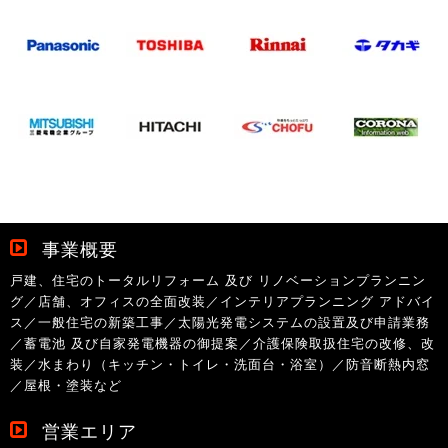
事業概要
戸建、住宅のトータルリフォーム 及び リノベーションプランニン
グ／店舗、オフィスの全面改装／インテリアプランニング アドバイ
ス／一般住宅の新築工事／太陽光発電システムの設置及び申請業務
／蓄電池 及び自家発電機器の御提案／介護保険取扱住宅の改修、改
装／水まわり（キッチン・トイレ・洗面台・浴室）／防音断熱内窓
／屋根・塗装など
営業エリア