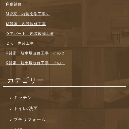
床傷補修
M貸家 内装改修工事２
Ｍ貸家 内装改修工事
Ｏアパート 内装改修工事
２Ｋ 内装工事
K貸家 駐車場改修工事 その２
K貸家 駐車場改修工事 その１
カテゴリー
キッチン
トイレ/洗面
プチリフォーム