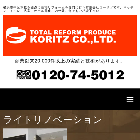
横浜市中区本牧を拠点に住宅リフォームを専門に行う有限会社コーリツです。キッチ
ン、トイレ、浴室、オール電化、内外装、何でもご相談下さい。
創業以来20,000件以上の実績と技術があります。
N
a
v
i
ライトリノベーション
g
a
t
i
o