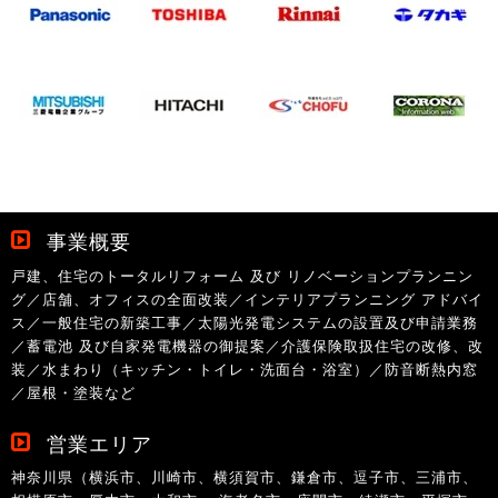
事業概要
戸建、住宅のトータルリフォーム 及び リノベーションプランニン
グ／店舗、オフィスの全面改装／インテリアプランニング アドバイ
ス／一般住宅の新築工事／太陽光発電システムの設置及び申請業務
／蓄電池 及び自家発電機器の御提案／介護保険取扱住宅の改修、改
装／水まわり（キッチン・トイレ・洗面台・浴室）／防音断熱内窓
／屋根・塗装など
営業エリア
神奈川県（横浜市、川崎市、横須賀市、鎌倉市、逗子市、三浦市、