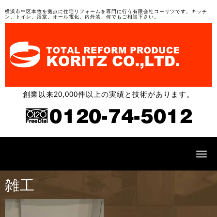
横浜市中区本牧を拠点に住宅リフォームを専門に行う有限会社コーリツです。キッチ
ン、トイレ、浴室、オール電化、内外装、何でもご相談下さい。
創業以来20,000件以上の実績と技術があります。
N
a
v
i
雑工
g
a
t
i
o