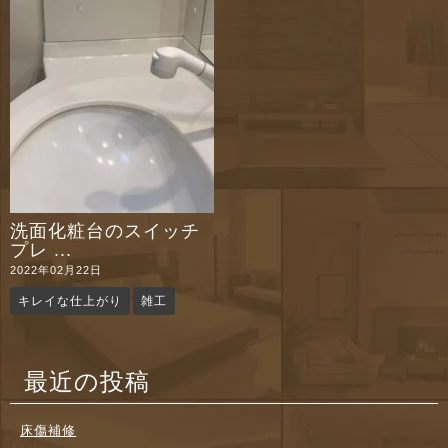
n
洗面化粧台のスイッチ
プレ ...
2022年02月22日
キレイな仕上がり
雑工
最近の投稿
床傷補修