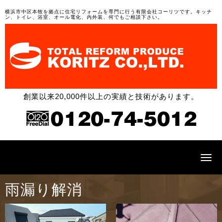
横浜市中区本牧を拠点に住宅リフォームを専門に行う有限会社コーリツです。キッチ
ン、トイレ、浴室、オール電化、内外装、何でもご相談下さい。
創業以来20,000件以上の実績と技術があります。
N
a
v
i
雨漏り解消
g
a
t
i
o