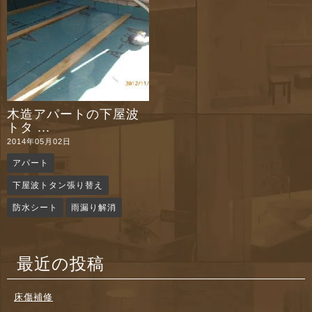
木造アパートの下屋波
トタ ...
2014年05月02日
アパート
下屋波トタン張り替え
防水シート
雨漏り解消
最近の投稿
床傷補修