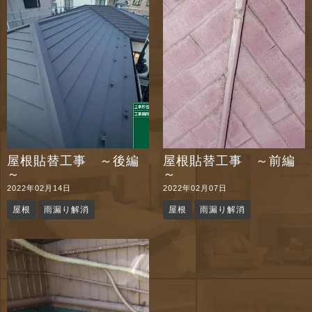
n
屋根貼替工事 ～後編
屋根貼替工事 ～前編
～
～
2022年02月14日
2022年02月07日
屋根
雨漏り解消
屋根
雨漏り解消