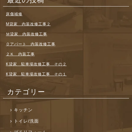
床傷補修
M貸家 内装改修工事２
Ｍ貸家 内装改修工事
Ｏアパート 内装改修工事
２Ｋ 内装工事
K貸家 駐車場改修工事 その２
K貸家 駐車場改修工事 その１
カテゴリー
キッチン
トイレ/洗面