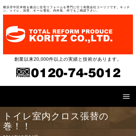
横浜市中区本牧を拠点に住宅リフォームを専門に行う有限会社コーリツです。キッチ
ン、トイレ、浴室、オール電化、内外装、何でもご相談下さい。
創業以来20,000件以上の実績と技術があります。
N
a
v
i
トイレ室内クロス張替の
g
a
巻！！
t
i
o