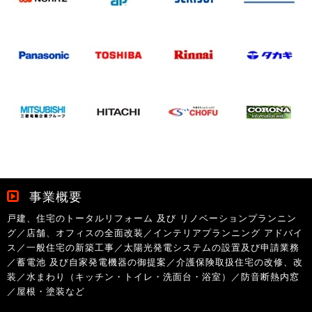
事業概要
戸建、住宅のトータルリフォーム 及び リノベーションプランニン
グ／店舗、オフィスの全面改装／インテリアプランニング アドバイ
ス／一般住宅の新築工事／太陽光発電システムの設置及び申請業務
／蓄電池 及び自家発電機器の御提案／介護保険取扱住宅の改修、改
装／水まわり（キッチン・トイレ・洗面台・浴室）／防音断熱内窓
／屋根・塗装など