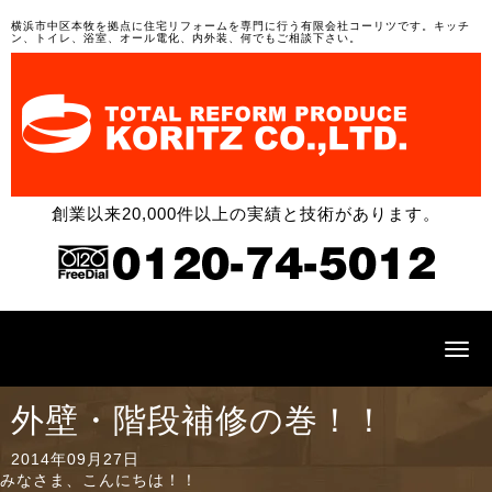
横浜市中区本牧を拠点に住宅リフォームを専門に行う有限会社コーリツです。キッチ
ン、トイレ、浴室、オール電化、内外装、何でもご相談下さい。
創業以来20,000件以上の実績と技術があります。
N
a
v
i
外壁・階段補修の巻！！
g
a
t
2014年09月27日
i
みなさま、こんにちは！！
o