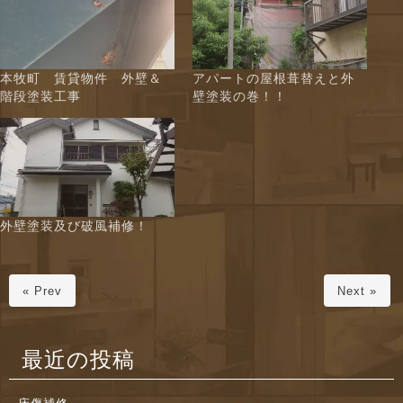
本牧町 賃貸物件 外壁＆
アパートの屋根葺替えと外
階段塗装工事
壁塗装の巻！！
外壁塗装及び破風補修！
« Prev
Next »
最近の投稿