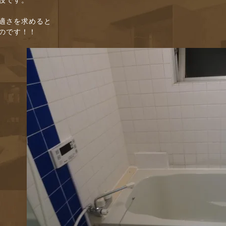
役です。
適さを求めると
のです！！