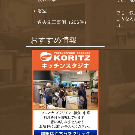
まだ、現
浴室
でも、快
こうなる
過去施工事例（206件）
↓↓↓
おすすめ情報