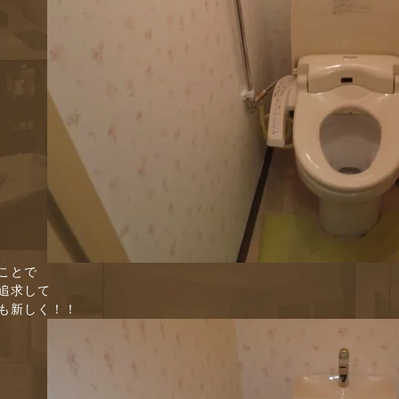
ことで
追求して
も新しく！！