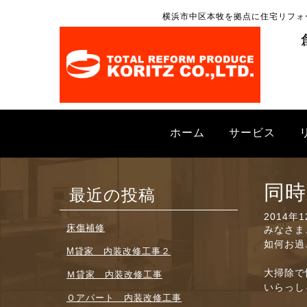
横浜市中区本牧を拠点に住宅リフォ
ホーム
サービス
同時
最近の投稿
2014年
床傷補修
みなさま
如何お過
M貸家 内装改修工事２
大掃除で
Ｍ貸家 内装改修工事
いらっし
Ｏアパート 内装改修工事