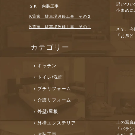
思いつい
２Ｋ 内装工事
小まめに
K貸家 駐車場改修工事 その２
K貸家 駐車場改修工事 その１
さて、今
「お風呂
カテゴリー
キッチン
トイレ/洗面
プチリフォーム
介護リフォーム
外壁/屋根
外構エクステリア
上の写真
「バラン
改装工事