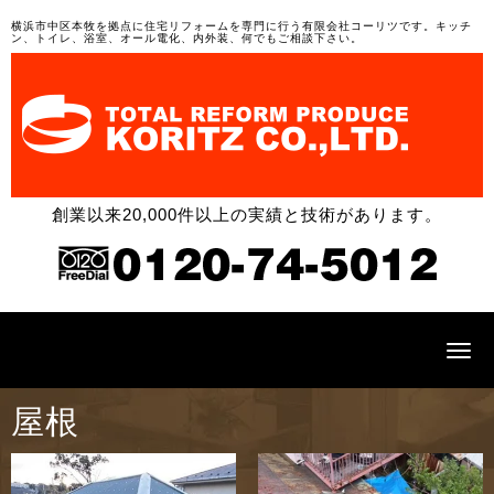
横浜市中区本牧を拠点に住宅リフォームを専門に行う有限会社コーリツです。キッチ
ン、トイレ、浴室、オール電化、内外装、何でもご相談下さい。
創業以来20,000件以上の実績と技術があります。
N
a
v
i
屋根
g
a
t
i
o