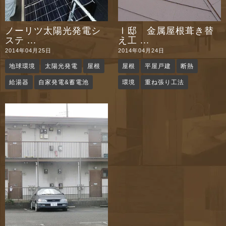
ノーリツ太陽光発電シ
Ⅰ邸 金属屋根葺き替
ステ ...
え工 ...
2014年04月25日
2014年04月24日
地球環境
太陽光発電
屋根
屋根
平屋戸建
断熱
給湯器
自家発電&蓄電池
環境
重ね張り工法