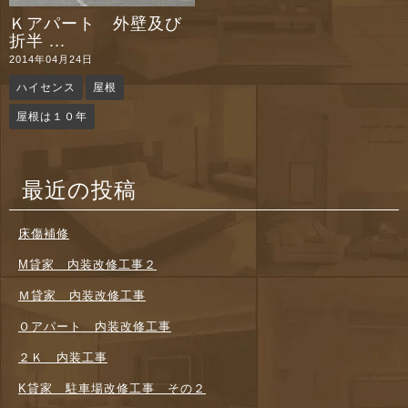
Ｋアパート 外壁及び
折半 ...
2014年04月24日
ハイセンス
屋根
屋根は１０年
最近の投稿
床傷補修
M貸家 内装改修工事２
Ｍ貸家 内装改修工事
Ｏアパート 内装改修工事
２Ｋ 内装工事
K貸家 駐車場改修工事 その２