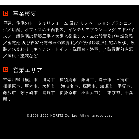
事業概要
戸建、住宅のトータルリフォーム 及び リノベーションプランニン
グ／店舗、オフィスの全面改装／インテリアプランニング アドバイ
ス／一般住宅の新築工事／太陽光発電システムの設置及び申請業務
／蓄電池 及び自家発電機器の御提案／介護保険取扱住宅の改修、改
装／水まわり（キッチン・トイレ・洗面台・浴室）／防音断熱内窓
／屋根・塗装など
営業エリア
神奈川県（横浜市、川崎市、横須賀市、鎌倉市、逗子市、三浦市、
相模原市、厚木市、大和市、 海老名市、座間市、綾瀬市、平塚市、
藤沢市、茅ヶ崎市、秦野市、伊勢原市、小田原市）、東京都、千葉
県...
© 2009-2025 KORITZ Co.,Ltd. All rights reserved.