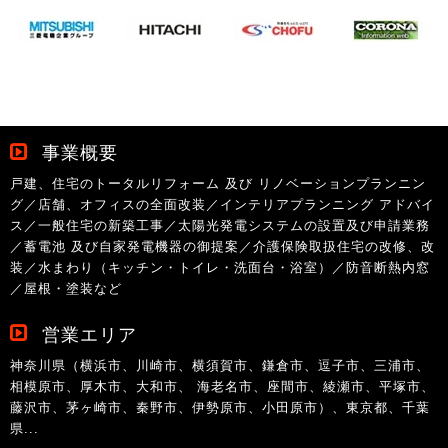
事業概要
戸建、住宅のトータルリフォーム 及び リノベーションプランニン
グ／店舗、オフィスの全面改装／インテリアプランニング アドバイ
ス／一般住宅の新築工事／太陽光発電システムの設置及び申請業務
／蓄電池 及び自家発電機器の御提案／介護保険取扱住宅の改修、改
装／水まわり（キッチン・トイレ・洗面台・浴室）／防音断熱内窓
／屋根・塗装など
営業エリア
神奈川県（横浜市、川崎市、横須賀市、鎌倉市、逗子市、三浦市、
相模原市、厚木市、大和市、 海老名市、座間市、綾瀬市、平塚市、
藤沢市、茅ヶ崎市、秦野市、伊勢原市、小田原市）、東京都、千葉
県...