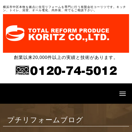
横浜市中区本牧を拠点に住宅リフォームを専門に行う有限会社コーリツです。キッチ
ン、トイレ、浴室、オール電化、内外装、何でもご相談下さい。
創業以来20,000件以上の実績と技術があります。
N
a
v
i
g
a
プチリフォームブログ
t
i
o