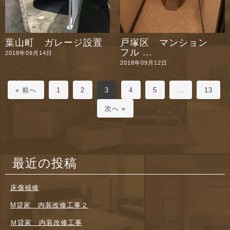
葉山町 ガレージ設置
戸塚区 マンション
フル ...
2018年09月14日
2018年09月12日
« 前へ
1
2
3
4
5
…
13
次へ »
最近の投稿
床傷補修
M貸家 内装改修工事２
Ｍ貸家 内装改修工事